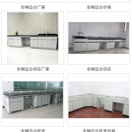
全钢边台厂家
全钢边台价格
全钢边台供应厂家
全钢边台供应
全钢边台批发
全钢边台批发价格