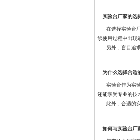
实验台厂家的选
在选择实验台
续使用过程中出现
另外，盲目追
为什么选择合适
实验台作为实
还能享受专业的技
此外，合适的
如何与实验台厂