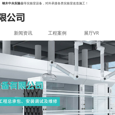
、
钢木中央实验台
等实验室设备，对外承接各类实验室改造施工！
新闻资讯
工程案例
展厅VR