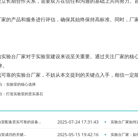
建立长期合作关系，需要双方在信任和沟通的基础上共同努力。
厂家的产品和服务进行评估，确保其始终保持高标准。同时，厂
的实验台厂家对于实验室建设来说至关重要。通过关注厂家的核
伴。
找可靠的实验台厂家，不妨从本文提到的关键点入手，相信一定
台：实验室的核心选择
台：打造实验室的坚实基石
2025-07-24 17:31:43
室配备坚实可靠的设备...
实验台厂家如何选
2025-05-15 19:42:16
室成功的关键...
实验台厂家：如何