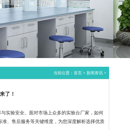
当前位置：
首页
>
新闻资讯
>
来了！
率与实验安全。面对市场上众多的实验台厂家，如何
标准、售后服务等关键维度，为您深度解析选择优质