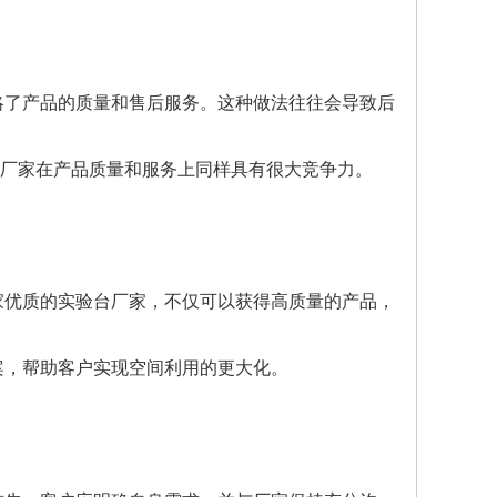
略了产品的质量和售后服务。这种做法往往会导致后
台厂家在产品质量和服务上同样具有很大竞争力。
家优质的实验台厂家，不仅可以获得高质量的产品，
案，帮助客户实现空间利用的更大化。