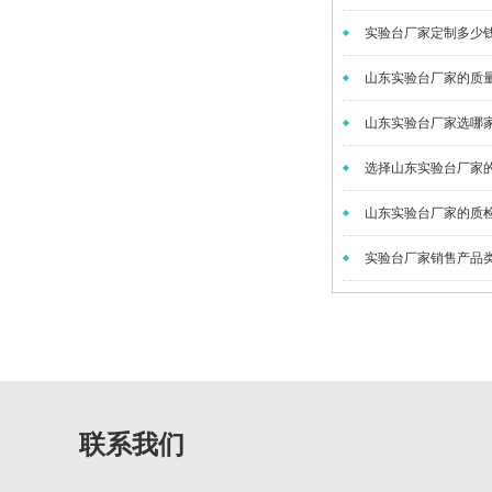
实验台厂家定制多少钱.
山东实验台厂家的质量要
山东实验台厂家选哪家.
选择山东实验台厂家的优
山东实验台厂家的质检要
实验台厂家销售产品类型
联系我们