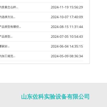
2024-11-19 15:56:29
质量怎么样...
2024-10-07 17:40:09
选择方法...
2024-08-15 11:31:44
品类型有哪些...
2024-07-05 10:54:43
品类型...
2024-06-04 14:35:15
家好...
2024-05-09 08:36:34
加工规范...
山东佐科实验设备有限公司