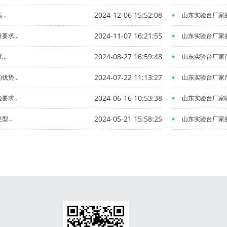
2024-12-06 15:52:08
..
山东实验台厂家的
2024-11-07 16:21:55
求...
山东实验台厂家的
2024-08-27 16:59:48
..
山东实验台厂家产
2024-07-22 11:13:27
势...
山东实验台厂家产
2024-06-16 10:53:38
求...
山东实验台厂家哪
2024-05-21 15:58:25
...
山东实验台厂家的